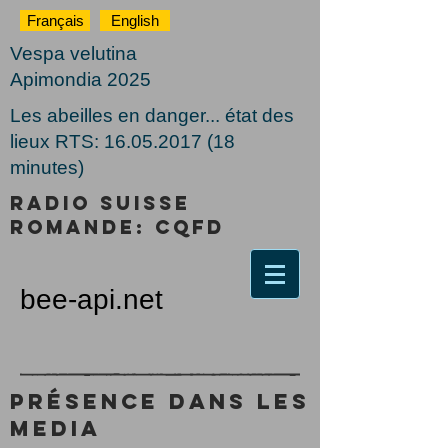
Français
English
Vespa velutina
Apimondia 2025
Les abeilles en danger... état des
lieux RTS: 16.05.2017 (18
minutes)
Radio suisse
romande: CQFD
bee-api.net
Présence dans les
Media