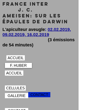
France inter
J. C.
Ameisen: sur les
épaules de Darwin
L'apiculteur aveugle
:
02.02.2019
,
09.02.2019,
16.02.2019
(3 émissions
de 54 minutes)
ACCUEIL
F. HUBER
ACCUEIL
CELLULES
CONTACT
GALLERIE